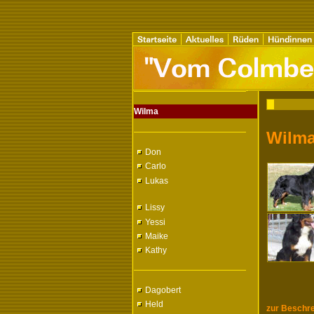
Wilma
Wilm
Don
Carlo
Lukas
Lissy
Yessi
Maike
Kathy
Dagobert
Held
zur Beschr