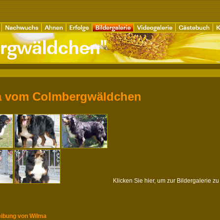
a vom Colmbergwäldchen
Klicken Sie hier, um zur Bildergalerie z
eibung von Wilma