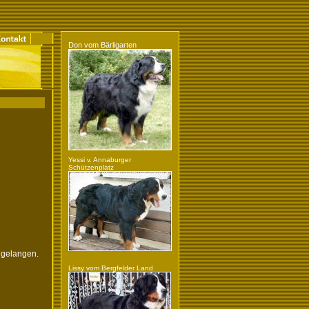
Don vom Bärligarten
Yessi v. Annaburger
Schützenplatz
u gelangen.
Lissy vom Bergfelder Land