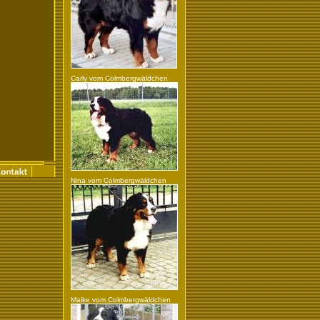
Carly vom Colmbergwäldchen
Nina vom Colmbergwäldchen
Maike vom Colmbergwäldchen